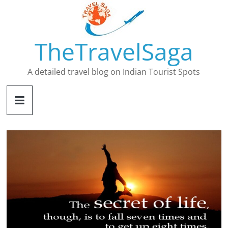
Skip
to
content
TheTravelSaga
A detailed travel blog on Indian Tourist Spots