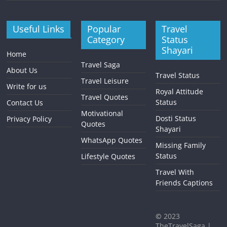
Useful Links
Popular
Travel
Category
Status
Shayari
Home
Travel Saga
About Us
Travel Status
Travel Leisure
Write for us
Royal Attitude
Travel Quotes
Status
Contact Us
Motivational
Dosti Status
Privacy Policy
Quotes
Shayari
WhatsApp Quotes
Missing Family
Status
Lifestyle Quotes
Travel With
Friends Captions
©
2023
TheTravelSaga |